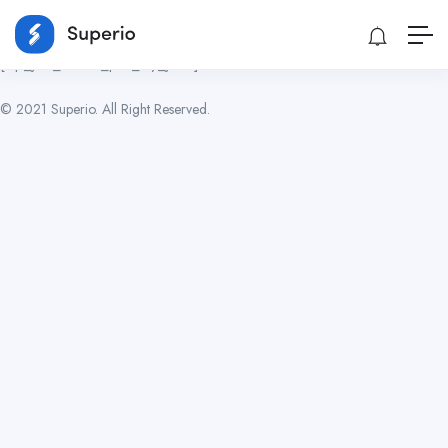
Mostrar Barra Lateral
[wp_job_board_pro_my_jobs]
© 2021 Superio. All Right Reserved.
şans
vidobet
vidobet
vidobet
vidobet
casinolevant
casinolevant
casinolevant
vidobet
şans
casinolevant
casino
şans
casino
casino
casino
boostaro
casinolevant
şans
casinolevant
şanscasino
vidobet
vidobet
levant
gorabet
galyabet
gorabet
gorabet
gorabet
vidobet
galyabet
gorabet
gorabet
casino
|
|
güncel
giriş
|
|
|
giriş
casino
giriş
şans
casino
levant
şans
şans
|
giriş
casino
giriş
|
|
giriş
casino
|
|
|
|
|
giriş
|
|
|
giriş
|
|
|
|
|
giriş
|
|
|
|
giriş
|
|
|
|
|
|
|